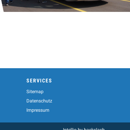
SERVICES
Sitemap
Datenschutz
Impressum
Intellio by
backslash