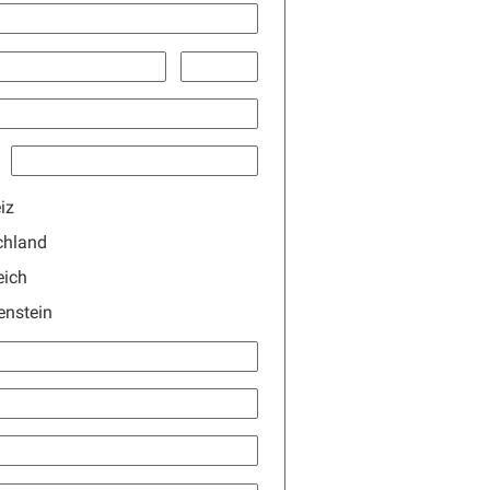
iz
chland
eich
enstein